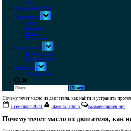
menu
Гбо
Тормозная система
Toggle
Трансмиссия
sub-
menu
Акпп
Вариатор
Мкпп
Сцепление
Toggle
Ходовая часть
sub-
menu
Подвеска авто
Шины и диски
Toggle
Электрика
sub-
menu
Электроника
Toggle
search
Найти:
form
Почему течет масло из двигателя, как найти и устранить проте
Posted
By
к
1 сентября 2023
likeauto_admin
Комментариев
нет
on
записи
Почем
Почему течет масло из двигателя, как 
течет
масло
из