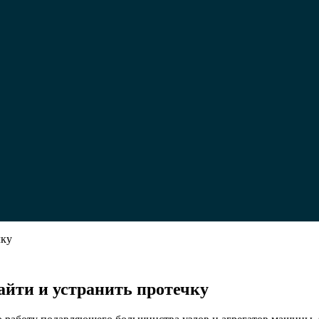
чку
у
найти и устранить протечку