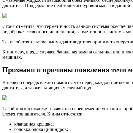
Смазочные жидкости автомобиля обеспечивают бесперебойную 
двигат
двигателя. Поддержание необходимого уровня масла в данной 
как
найти
и
устран
Стоит отметить, что герметичность данной системы обеспечив
протеч
недоброкачественного исполнения, герметичность системы може
Такие обстоятельства вынуждают водителя принимать операти
К примеру, в ряде случаев банальная замена сальника или пр
машинах.
Признаки и причины появления течи ма
В первую очередь важно помнить, что перед каждой поездкой,
двигателя, а также вытащить масляный щуп.
Такой подход поможет выявить и своевременно устранить проб
элементов двигателя. К ним относятся:
клапанная крышка;
головка блока цилиндров;