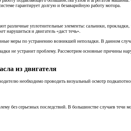
работу подавляющего большинства узлов и агрегатов машины. 
еля,
системе гарантирует долгую и безаварийную работу мотора.
ить
ают различные уплотнительные элементы: сальники, прокладки, 
ку
т нарушиться и двигатель «даст течь».
вные меры по устранению возникшей неполадки. В данном случа
окладки не устранит проблему. Рассмотрим основные причины н
сла из двигателя
 водителю необходимо проводить визуальный осмотр подкапотног
лему без серьезных последствий. В большинстве случаев течи м