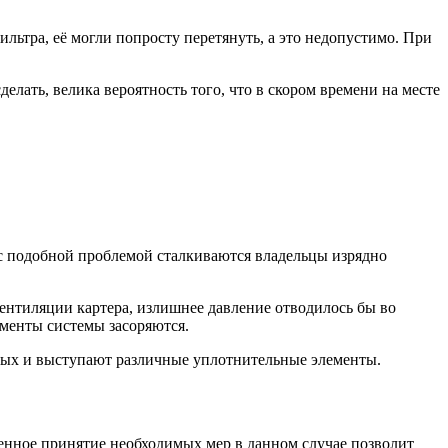
льтра, её могли попросту перетянуть, а это недопустимо. При
елать, велика вероятность того, что в скором времени на месте
с подобной проблемой сталкиваются владельцы изрядно
вентиляции картера, излишнее давление отводилось бы во
ементы системы засоряются.
торых и выступают различные уплотнительные элементы.
менное принятие необходимых мер в данном случае позволит