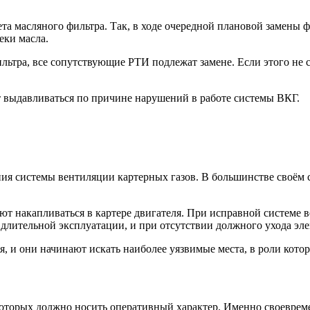
а масляного фильтра. Так, в ходе очередной плановой замены фи
еки масла.
льтра, все сопутствующие РТИ подлежат замене. Если этого не сд
т выдавливаться по причине нарушений в работе системы ВКГ.
ия системы вентиляции картерных газов. В большинстве своём 
ают накапливаться в картере двигателя. При исправной системе 
е длительной эксплуатации, и при отсутствии должного ухода эл
ься, и они начинают искать наиболее уязвимые места, в роли ко
 которых должно носить оперативный характер. Именно своевре