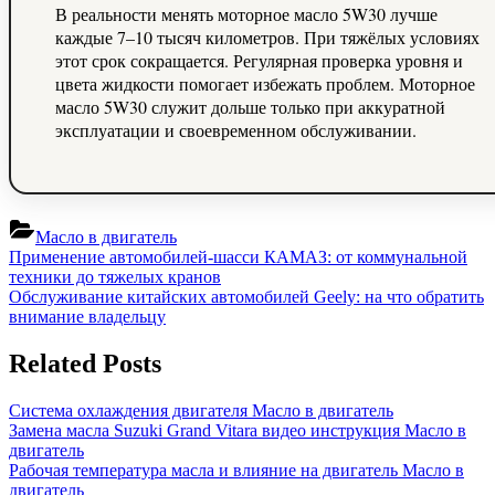
В реальности менять моторное масло 5W30 лучше
каждые 7–10 тысяч километров. При тяжёлых условиях
этот срок сокращается. Регулярная проверка уровня и
цвета жидкости помогает избежать проблем. Моторное
масло 5W30 служит дольше только при аккуратной
эксплуатации и своевременном обслуживании.
Масло в двигатель
Навигация
Previous
Применение автомобилей-шасси КАМАЗ: от коммунальной
Post:
техники до тяжелых кранов
по
Next
Обслуживание китайских автомобилей Geely: на что обратить
записям
Post:
внимание владельцу
Related Posts
Система охлаждения двигателя
Масло в двигатель
Замена масла Suzuki Grand Vitara видео инструкция
Масло в
двигатель
Рабочая температура масла и влияние на двигатель
Масло в
двигатель