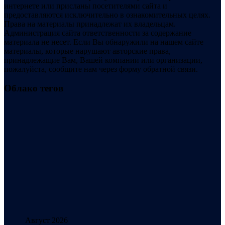
интернете или присланы посетителями сайта и
предоставляются исключительно в ознакомительных целях.
Права на материалы принадлежат их владельцам.
Администрация сайта ответственности за содержание
материала не несет. Если Вы обнаружили на нашем сайте
материалы, которые нарушают авторские права,
принадлежащие Вам, Вашей компании или организации,
пожалуйста, сообщите нам через форму обратной связи.
Облако тегов
Август 2026