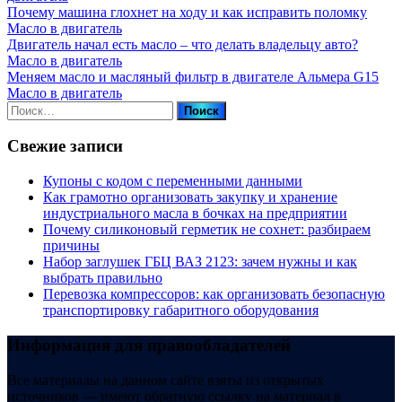
Почему машина глохнет на ходу и как исправить поломку
Масло в двигатель
Двигатель начал есть масло – что делать владельцу авто?
Масло в двигатель
Меняем масло и масляный фильтр в двигателе Альмера G15
Масло в двигатель
Найти:
Свежие записи
Купоны c кодом с переменными данными
Как грамотно организовать закупку и хранение
индустриального масла в бочках на предприятии
Почему силиконовый герметик не сохнет: разбираем
причины
Набор заглушек ГБЦ ВАЗ 2123: зачем нужны и как
выбрать правильно
Перевозка компрессоров: как организовать безопасную
транспортировку габаритного оборудования
Информация для правообладателей
Все материалы на данном сайте взяты из открытых
источников — имеют обратную ссылку на материал в