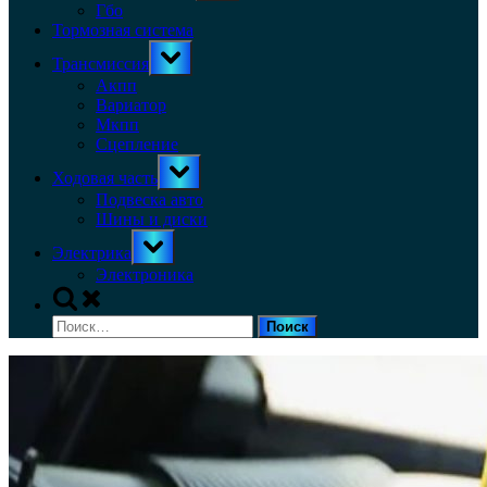
menu
Гбо
Тормозная система
Toggle
Трансмиссия
sub-
menu
Акпп
Вариатор
Мкпп
Сцепление
Toggle
Ходовая часть
sub-
menu
Подвеска авто
Шины и диски
Toggle
Электрика
sub-
menu
Электроника
Toggle
search
Найти:
form