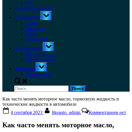
menu
Гбо
Тормозная система
Toggle
Трансмиссия
sub-
menu
Акпп
Вариатор
Мкпп
Сцепление
Toggle
Ходовая часть
sub-
menu
Подвеска авто
Шины и диски
Toggle
Электрика
sub-
menu
Электроника
Toggle
search
Найти:
form
Как часто менять моторное масло, тормозную жидкость и
технические жидкости в автомобиле
Posted
By
к
4 сентября 2023
likeauto_admin
Комментариев
нет
on
записи
Как
Как часто менять моторное масло,
часто
менять