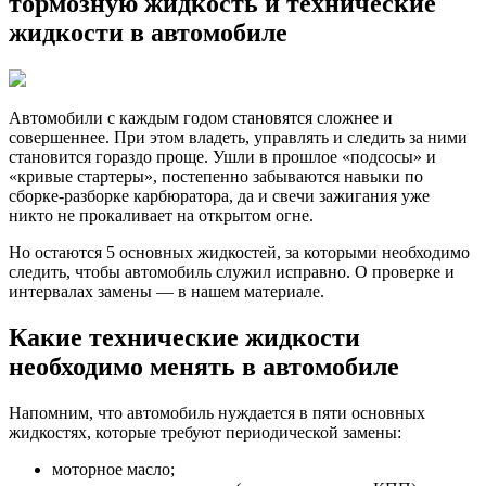
тормозную жидкость и технические
мотор
жидкости в автомобиле
масло,
тормо
жидкос
и
технич
Автомобили с каждым годом становятся сложнее и
жидко
совершеннее. При этом владеть, управлять и следить за ними
в
становится гораздо проще. Ушли в прошлое «подсосы» и
автомо
«кривые стартеры», постепенно забываются навыки по
сборке-разборке карбюратора, да и свечи зажигания уже
никто не прокаливает на открытом огне.
Но остаются 5 основных жидкостей, за которыми необходимо
следить, чтобы автомобиль служил исправно. О проверке и
интервалах замены — в нашем материале.
Какие технические жидкости
необходимо менять в автомобиле
Напомним, что автомобиль нуждается в пяти основных
жидкостях, которые требуют периодической замены:
моторное масло;