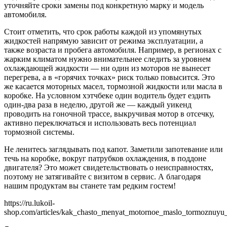
уточняйте сроки замены под конкретную марку и модель
автомобиля.
Стоит отметить, что срок работы каждой из упомянутых
жидкостей напрямую зависит от режима эксплуатации, а
также возраста и пробега автомобиля. Например, в регионах с
жарким климатом нужно внимательнее следить за уровнем
охлаждающей жидкости — ни один из моторов не вынесет
перегрева, а в «горячих точках» риск только повысится. Это
же касается моторных масел, тормозной жидкости или масла в
коробке. На условном хэтчбеке один водитель будет ездить
один-два раза в неделю, другой же — каждый уикенд
проводить на гоночной трассе, выкручивая мотор в отсечку,
активно переключаться и использовать весь потенциал
тормозной системы.
Не ленитесь заглядывать под капот. Заметили запотевание или
течь на коробке, вокруг патрубков охлаждения, в поддоне
двигателя? Это может свидетельствовать о неисправностях,
поэтому не затягивайте с визитом в сервис. А благодаря
нашим продуктам вы станете там редким гостем!
https://ru.lukoil-
shop.com/articles/kak_chasto_menyat_motornoe_maslo_tormoznuyu_z