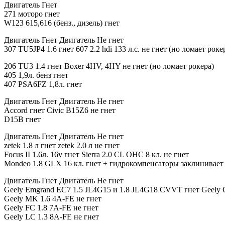
Двигатель Гнет
271 моторо гнет
W123 615,616 (бенз., дизель) гнет
Двигатель Гнет Двигатель Не гнет
307 TU5JP4 1.6 гнет 607 2.2 hdi 133 л.с. не гнет (но ломает рок
206 TU3 1.4 гнет Boxer 4HV, 4HY не гнет (но ломает рокера)
405 1,9л. бенз гнет
407 PSA6FZ 1,8л. гнет
Двигатель Гнет Двигатель Не гнет
Accord гнет Civic В15Z6 не гнет
D15B гнет
Двигатель Гнет Двигатель Не гнет
zetek 1.8 л гнет zetek 2.0 л не гнет
Focus II 1.6л. 16v гнет Sierra 2.0 CL OHC 8 кл. не гнет
Mondeo 1.8 GLX 16 кл. гнет + гидрокомпенсаторы заклинивает
Двигатель Гнет Двигатель Не гнет
Geely Emgrand EC7 1.5 JL4G15 и 1.8 JL4G18 CVVT гнет Geely 
Geely MK 1.6 4A-FE не гнет
Geely FC 1.8 7A-FE не гнет
Geely LC 1.3 8A-FE не гнет