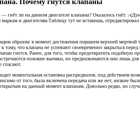
апана. Почему гнутся клапаны
 — гнёт ли на данном двигателе клапаны? Оказалось гнёт. :-(Д
а
аркам и двигателям.Таблицу тут не вставишь, отредактировал 
ющим образом: в момент достижения поршнем верхней мертвой т
 к тому, что клапана не успевают своевременно закрыться перед
клапан гнется. Ранее, для того, чтобы предотвратить подобную 
встречаются похожие выемки, но предназначаются они лишь для 
 спасают.
дит моментальная остановка распредвалов, под действием возвр
симо от того, была включена передача или же нет, низкие были
о открытым на данный момент клапанам. Довольно редко, но случ