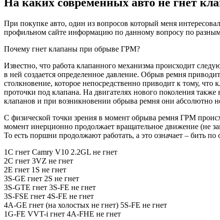
На каких современных авто не гнет кл
не
гнет
При покупке авто, один из вопросов который меня интересовал
клапан
профильном сайте информацию по данному вопросу по разным м
Почему гнет клапаны при обрыве ГРМ?
Известно, что работа клапанного механизма происходит следу
в ней создается определенное давление. Обрыв ремня приводит
столкновение, которое непосредственно приводит к тому, что 
проточки под клапана. На двигателях нового поколения также 
клапанов и при возникновении обрыва ремня они абсолютно не
С физической точки зрения в момент обрыва ремня ГРМ происхо
момент инерционно продолжает вращательное движение (не зави
То есть поршни продолжают работать, а это означает – бить п
1С гнет Camry V10 2.2GL не гнет
2С гнет 3VZ не гнет
2E гнет 1S не гнет
3S-GE гнет 2S не гнет
3S-GTE гнет 3S-FE не гнет
3S-FSE гнет 4S-FE не гнет
4A-GE гнет (на холостых не гнет) 5S-FE не гнет
1G-FE VVT-i гнет 4A-FHE не гнет