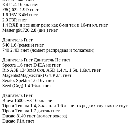
K4J 1.4 16 кл. гнет
F8Q 622 1.9D гнет
1.6 16V K4M гнет
2.0 F3R гнет
1.4 RXE и все двиг рено как 8-ми так и 16-ти кл. гнет
Master g9u720 2,8 (диз.) гнет
Двигатель Гнет
S40 1.6 (ремень) гнет
740 2.4D гнет (ломает распредвал и толкатели)
Двигатель Гнет Двигатель Не гнет
Spectra 1.6 гнет D4EA не гнет
Rio А3Е 1343см3 8кл. A5D 1,4 л., 1,5л. 1.6кл. гнет
Magentis(Маджестик) G4JP 2л. гнет
Serato, Spektra 1.6 16v гнет
Seed (Сид) 1.4 16кл. гнет
Двигатель Гнет
Brava 1600 см3 16 кл. гнет
Tipo и Tempra 1.4, 8-клап. и 1.6 л гнет (в редких случаях не гнут
Tipo и Tempra 1.7 дизель гнет
Ducato 8140 гнет (ломает рокера)
Ducato F1A гнет