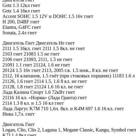
Getz 1.3 12кл гнет
Getz 1.4 16кл гнет
Accent SOHC 1.5 12V и DOHC 1.5 16v гнет
Н 200, D4BF гнет
Elantra, G4FC гнет
Sonata, 2.4л гнет
Двигатель Гнет Двигатель Не гнет
2111 1.5 16кл. гнет 2111 1.5 8кл. не гнет
2103 гнет 21083 1.5 не гнет
2106 гнет 21093, 2111, 1.5 не гнет
21091 1.1 гнет 21124, 1.6 не гнет
20124 1.5 16v гнет 2113, 2005 г.в. 1.5 инж., 8 кл. не гнет
2112, 16 клапанов, 1.5 гнёт (при стоковых поршнях) 11183 1.6 л
21126, 1.6 гнет 2114 1.5, 1.6 8 кл. не гнет
21128, 1.8 гнет 21124 1.6 16 кл. не гнет
Лада Калина Спорт 1.6 72кВт гнет
21116 16 кл. «Норма» (Лада Гранта) гнет
2114 1.3 8 кл. и 1.5 16 кл гнет
Лада Ларгус K7M 710 1,6л. 8кл. и K4M 697 1.6 16 кл. гнет
Нива 1,7л. гнет
Двигатель Гнет
Logan, Clio, Clio 2, Laguna 1, Megane Classic, Kangu, Symbol гн
K7J 1.4 8кл гнет