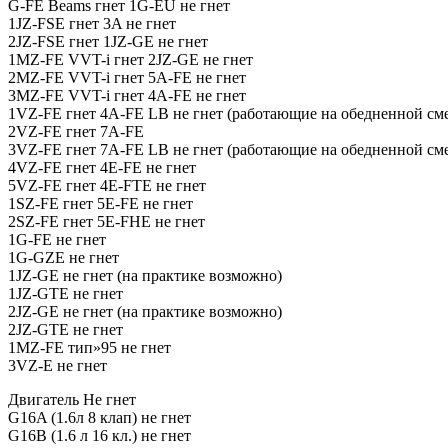
G-FE Beams гнет 1G-EU не гнет
1JZ-FSE гнет 3A не гнет
2JZ-FSE гнет 1JZ-GE не гнет
1MZ-FE VVT-i гнет 2JZ-GE не гнет
2MZ-FE VVT-i гнет 5A-FE не гнет
3MZ-FE VVT-i гнет 4A-FE не гнет
1VZ-FE гнет 4A-FE LB не гнет (работающие на обедненной смес
2VZ-FE гнет 7A-FE
3VZ-FE гнет 7A-FE LB не гнет (работающие на обедненной смес
4VZ-FE гнет 4E-FE не гнет
5VZ-FE гнет 4E-FTE не гнет
1SZ-FE гнет 5E-FE не гнет
2SZ-FE гнет 5E-FHE не гнет
1G-FE не гнет
1G-GZE не гнет
1JZ-GE не гнет (на практике возможно)
1JZ-GTE не гнет
2JZ-GE не гнет (на практике возможно)
2JZ-GTE не гнет
1MZ-FE тип»95 не гнет
3VZ-E не гнет
Двигатель Не гнет
G16A (1.6л 8 клап) не гнет
G16B (1.6 л 16 кл.) не гнет