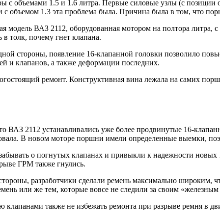
ры с объемами 1.5 и 1.6 литра. Первые силовые узлы (с позици
и с объемом 1.3 эта проблема была. Причина была в том, что по
ая модель ВАЗ 2112, оборудованная мотором на полтора литра, 
в толк, почему гнет клапана.
одной стороны, появление 16-клапанной головки позволило повы
й и клапанов, а также деформации последних.
рогостоящий ремонт. Конструктивная вина лежала на самих порш
то ВАЗ 2112 устанавливались уже более продвинутые 16-клапан
твовала. В новом моторе поршни имели определенные выемки, п
забывать о погнутых клапанах и привыкли к надежности новых 
рыве ГРМ также гнулись.
стороны, разработчики сделали ремень максимально широким, чт
мень или же тем, которые вовсе не следили за своим «железным
ю клапанами также не избежать ремонта при разрыве ремня в дви