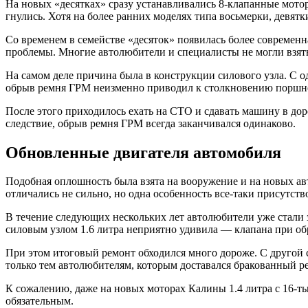
На новых «десятках» сразу устанавливались 8-клапанные мото
гнулись. Хотя на более ранних моделях типа восьмерки, девятк
Со временем в семействе «десяток» появилась более современн
проблемы. Многие автолюбители и специалисты не могли взять 
На самом деле причина была в конструкции силового узла. С 
обрыв ремня ГРМ неизменно приводил к столкновению поршне
После этого приходилось ехать на СТО и сдавать машину в до
следствие, обрыв ремня ГРМ всегда заканчивался одинаково.
Обновленные двигателя автомобиля
Подобная оплошность была взята на вооружение и на новых ав
отличались не сильно, но одна особенность все-таки присутс
В течение следующих нескольких лет автолюбители уже стали 
силовым узлом 1.6 литра неприятно удивила — клапана при об
При этом итоговый ремонт обходился много дороже. С другой 
только тем автолюбителям, которым доставался бракованный ре
К сожалению, даже на новых моторах Калины 1.4 литра с 16-ть
обязательным.