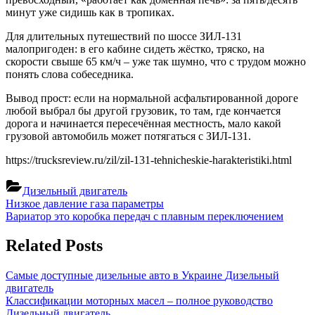
минут уже сидишь как в тропиках.
Для длительных путешествий по шоссе ЗИЛ-131
малопригоден: в его кабине сидеть жёстко, тряско, на
скорости свыше 65 км/ч – уже так шумно, что с трудом можно
понять слова собеседника.
Вывод прост: если на нормальной асфальтированной дороге
любой выбрал бы другой грузовик, то там, где кончается
дорога и начинается пересечённая местность, мало какой
грузовой автомобиль может потягаться с ЗИЛ-131.
https://trucksreview.ru/zil/zil-131-tehnicheskie-harakteristiki.html
Дизельный двигатель
Навигация
Previous
Низкое давление газа параметры
Post:
Next
Вариатор это коробка передач с плавным переключением
по
Post:
записям
Related Posts
Самые доступные дизельные авто в Украине
Дизельный
двигатель
Классификации моторных масел – полное руководство
Дизельный двигатель