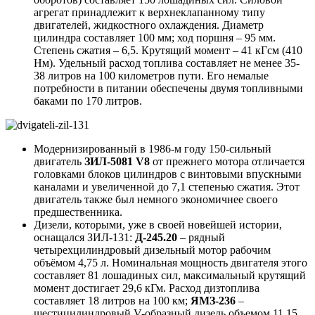
агрегат принадлежит к верхнеклапанному типу
двигателей, жидкостного охлаждения. Диаметр
цилиндра составляет 100 мм; ход поршня – 95 мм.
Степень сжатия – 6,5. Крутящий момент – 41 кГсм (410
Нм). Удельный расход топлива составляет не менее 35-
38 литров на 100 километров пути. Его немалые
потребности в питании обеспечены двумя топливными
баками по 170 литров.
Модернизированный в 1986-м году 150-сильный
двигатель
ЗИЛ-5081 V8
от прежнего мотора отличается
головками блоков цилиндров с винтовыми впускными
каналами и увеличенной до 7,1 степенью сжатия. Этот
двигатель также был немного экономичнее своего
предшественника.
Дизели, которыми, уже в своей новейшей истории,
оснащался ЗИЛ-131:
Д-245.20
– рядный
четырехцилиндровый дизельный мотор рабочим
объёмом 4,75 л. Номинальная мощность двигателя этого
составляет 81 лошадиных сил, максимальный крутящий
момент достигает 29,6 кГм. Расход дизтоплива
составляет 18 литров на 100 км;
ЯМЗ-236
–
шестицилиндровый V-образный дизель объемом 11,15