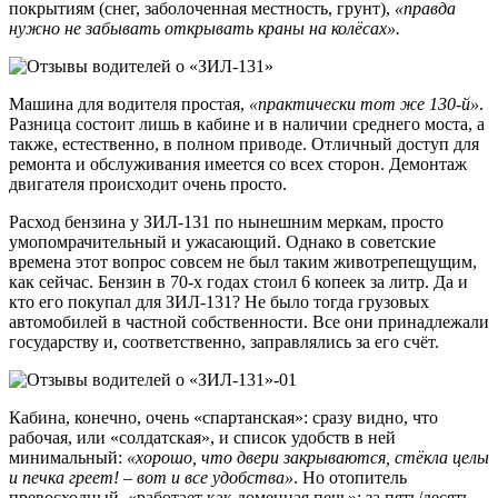
покрытиям (снег, заболоченная местность, грунт),
«правда
нужно не забывать открывать краны на колёсах».
Машина для водителя простая,
«практически тот же 130-й»
.
Разница состоит лишь в кабине и в наличии среднего моста, а
также, естественно, в полном приводе. Отличный доступ для
ремонта и обслуживания имеется со всех сторон. Демонтаж
двигателя происходит очень просто.
Расход бензина у ЗИЛ-131 по нынешним меркам, просто
умопомрачительный и ужасающий. Однако в советские
времена этот вопрос совсем не был таким животрепещущим,
как сейчас. Бензин в 70-х годах стоил 6 копеек за литр. Да и
кто его покупал для ЗИЛ-131? Не было тогда грузовых
автомобилей в частной собственности. Все они принадлежали
государству и, соответственно, заправлялись за его счёт.
Кабина, конечно, очень «спартанская»: сразу видно, что
рабочая, или «солдатская», и список удобств в ней
минимальный:
«хорошо, что двери закрываются, стёкла целы
и печка греет! – вот и все удобства»
. Но отопитель
превосходный, «работает как доменная печь»: за пять/десять