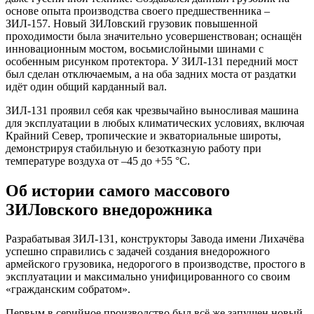
основе опыта производства своего предшественника –
ЗИЛ-157. Новый ЗИЛовский грузовик повышенной
проходимости была значительно усовершенствован; оснащён
инновационным мостом, восьмислойными шинами с
особенным рисунком протектора. У ЗИЛ-131 передний мост
был сделан отключаемым, а на оба задних моста от раздатки
идёт один общий карданный вал.
ЗИЛ-131 проявил себя как чрезвычайно выносливая машина
для эксплуатации в любых климатических условиях, включая
Крайний Север, тропические и экваториальные широты,
демонстрируя стабильную и безотказную работу при
температуре воздуха от –45 до +55 °С.
Об истории самого массового
ЗИЛовского внедорожника
Разрабатывая ЗИЛ-131, конструкторы Завода имени Лихачёва
успешно справились с задачей создания внедорожного
армейского грузовика, недорогого в производстве, простого в
эксплуатации и максимально унифицированного со своим
«гражданским собратом».
Первым в серийное производство был всё же запущен новый