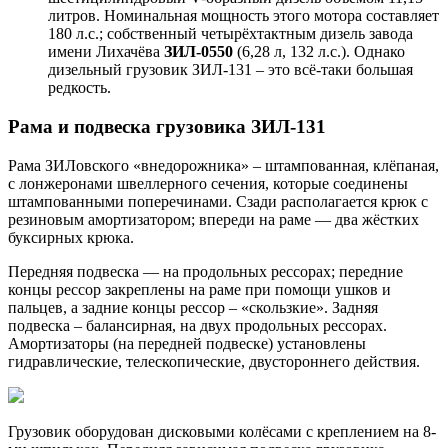
литров. Номинальная мощность этого мотора составляет
180 л.с.; собственный четырёхтактным дизель завода
имени Лихачёва
ЗИЛ-0550
(6,28 л, 132 л.с.). Однако
дизельный грузовик ЗИЛ-131 – это всё-таки большая
редкость.
Рама и подвеска грузовика ЗИЛ-131
Рама ЗИЛовского «внедорожника» – штампованная, клёпаная,
с лонжеронами швеллерного сечения, которые соединены
штампованными поперечинами. Сзади располагается крюк с
резиновым амортизатором; впереди на раме — два жёстких
буксирных крюка.
Передняя подвеска — на продольных рессорах; передние
концы рессор закреплены на раме при помощи ушков и
пальцев, а задние концы рессор – «скользкие». Задняя
подвеска – балансирная, на двух продольных рессорах.
Амортизаторы (на передней подвеске) установлены
гидравлические, телескопические, двустороннего действия.
Грузовик оборудован дисковыми колёсами с креплением на 8-