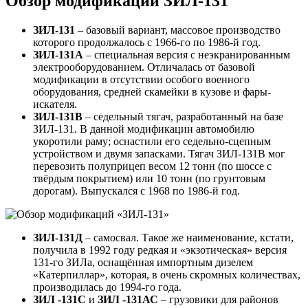
Обзор модификаций ЗИЛ-131
ЗИЛ-131
– базовый вариант, массовое производство
которого продолжалось с 1966-го по 1986-й год.
ЗИЛ-131А
– специальная версия с неэкранированным
электрооборудованием. Отличалась от базовой
модификации в отсутствии особого военного
оборудования, средней скамейки в кузове и фары-
искателя.
ЗИЛ-131В
– седельный тягач, разработанный на базе
ЗИЛ-131. В данной модификации автомобилю
укоротили раму; оснастили его седельно-сцепным
устройством и двумя запасками. Тягач ЗИЛ-131В мог
перевозить полуприцеп весом 12 тонн (по шоссе с
твёрдым покрытием) или 10 тонн (по грунтовым
дорогам). Выпускался с 1968 по 1986-й год.
ЗИЛ-131Д
– самосвал. Такое же наименование, кстати,
получила в 1992 году редкая и «экзотическая» версия
131-го ЗИЛа, оснащённая импортным дизелем
«Катерпиллар», которая, в очень скромных количествах,
производилась до 1994-го года.
ЗИЛ -131С
и
ЗИЛ -131АС
– грузовики для районов