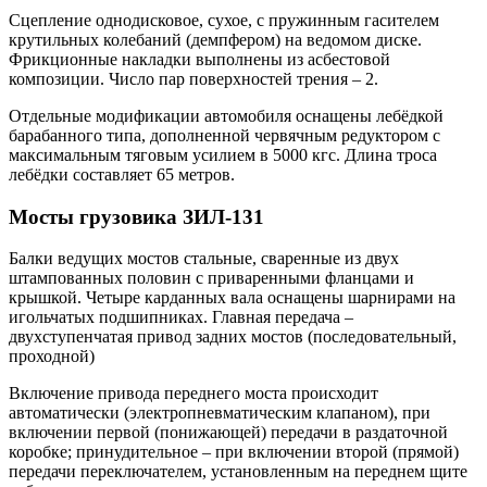
Сцепление однодисковое, сухое, с пружинным гасителем
крутильных колебаний (демпфером) на ведомом диске.
Фрикционные накладки выполнены из асбестовой
композиции. Число пар поверхностей трения – 2.
Отдельные модификации автомобиля оснащены лебёдкой
барабанного типа, дополненной червячным редуктором с
максимальным тяговым усилием в 5000 кгс. Длина троса
лебёдки составляет 65 метров.
Мосты грузовика ЗИЛ-131
Балки ведущих мостов стальные, сваренные из двух
штампованных половин с приваренными фланцами и
крышкой. Четыре карданных вала оснащены шарнирами на
игольчатых подшипниках. Главная передача –
двухступенчатая привод задних мостов (последовательный,
проходной)
Включение привода переднего моста происходит
автоматически (электропневматическим клапаном), при
включении первой (понижающей) передачи в раздаточной
коробке; принудительное – при включении второй (прямой)
передачи переключателем, установленным на переднем щите