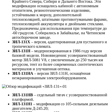
Крайнего Севера, Сибири и Дальнего Востока. Эти
модификации оснащались кабиной с автономным
отопителем, резинотехническими изделиями,
устойчивыми к морозу, дополнительной
теплоизоляцией, штатными противотумаными фарами,
теплоизоляцией аккумулятора и двойными стеклами.
Предназначены для использования при температуре до
-60 градусов. Собирались в Забайкалье, на Читинском
автосборочном заводе.
ЗИЛ-131Х
– версия, адаптированная для пустынного и
тропического климата.
ЗИЛ-131Н
– модернизированная в 1986 году версия
базовой модели. Нововведения: усовершенствованный
мотор ЗИЛ-5081 V8, с увеличенным до 250 тысяч км
ресурсом, тент из более современных синтетических
материалов и улучшенная оптика.
ЗИЛ-131НА
– версия ЗИЛ-131Н, оснащённая
неэкранированным электрооборудованием.
ЗИЛ-131НВ
– седельный тягач с усовершенствованной
платформой.
ЗИЛ-131Н1
– модификация со 105-сильным дизельным
двигателем Д-245.20;