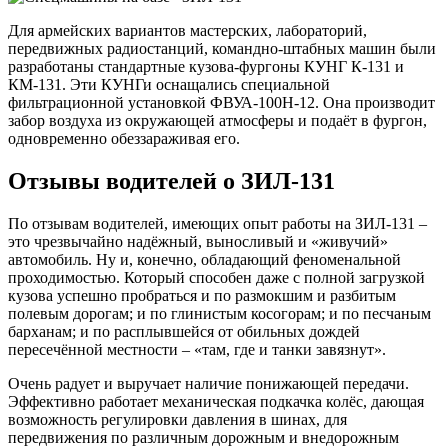
Для армейских вариантов мастерских, лабораторий,
передвижных радиостанций, командно-штабных машин были
разработаны стандартные кузова-фургоны КУНГ К-131 и
КМ-131. Эти КУНГи оснащались специальной
фильтрационной установкой ФВУА-100Н-12. Она производит
забор воздуха из окружающей атмосферы и подаёт в фургон,
одновременно обеззараживая его.
Отзывы водителей о ЗИЛ-131
По отзывам водителей, имеющих опыт работы на ЗИЛ-131 –
это чрезвычайно надёжный, выносливый и «живучий»
автомобиль. Ну и, конечно, обладающий феноменальной
проходимостью. Который способен даже с полной загрузкой
кузова успешно пробраться и по размокшим и разбитым
полевым дорогам; и по глинистым косогорам; и по песчаным
барханам; и по расплывшейся от обильных дождей
пересечённой местности – «там, где и танки завязнут».
Очень радует и выручает наличие понижающей передачи.
Эффективно работает механическая подкачка колёс, дающая
возможность регулировки давления в шинах, для
передвижения по различным дорожным и внедорожным