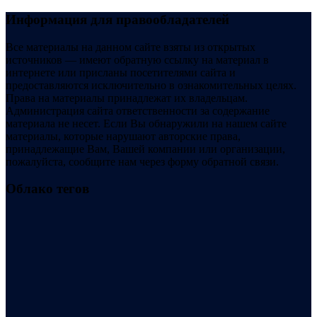
Информация для правообладателей
Все материалы на данном сайте взяты из открытых
источников — имеют обратную ссылку на материал в
интернете или присланы посетителями сайта и
предоставляются исключительно в ознакомительных целях.
Права на материалы принадлежат их владельцам.
Администрация сайта ответственности за содержание
материала не несет. Если Вы обнаружили на нашем сайте
материалы, которые нарушают авторские права,
принадлежащие Вам, Вашей компании или организации,
пожалуйста, сообщите нам через форму обратной связи.
Облако тегов