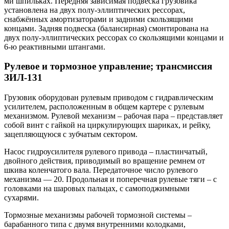
ми шпильках. Передняя зависимая подвеска грузовика
установлена на двух полу-эллиптических рессорах,
снабжённых амортизаторами и задними скользящими
концами. Задняя подвеска (балансирная) смонтирована на
двух полу-эллиптических рессорах со скользящими концами и
6-ю реактивными штангами.
Рулевое и тормозное управление; трансмиссия
ЗИЛ-131
Грузовик оборудован рулевым приводом с гидравлическим
усилителем, расположенным в общем картере с рулевым
механизмом. Рулевой механизм – рабочая пара – представляет
собой винт с гайкой на циркулирующих шариках, и рейку,
зацепляющуюся с зубчатым сектором.
Насос гидроусилителя рулевого привода – пластинчатый,
двойного действия, приводимый во вращение ремнем от
шкива коленчатого вала. Передаточное число рулевого
механизма — 20. Продольная и поперечная рулевые тяги – с
головками на шаровых пальцах, с самоподжимными
сухарями.
Тормозные механизмы рабочей тормозной системы –
барабанного типа с двумя внутренними колодками,