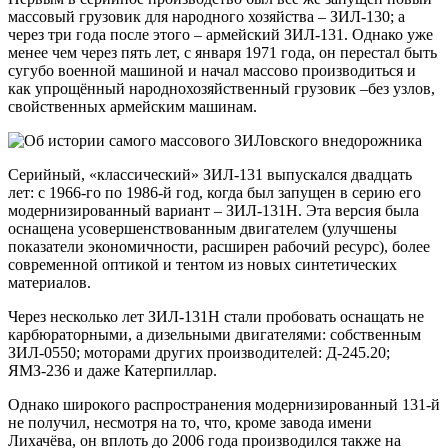
массовый грузовик для народного хозяйства – ЗИЛ-130; а
через три года после этого – армейский ЗИЛ-131. Однако уже
менее чем через пять лет, с января 1971 года, он перестал быть
сугубо военной машиной и начал массово производиться и
как упрощённый народнохозяйственный грузовик –без узлов,
свойственных армейским машинам.
Серийный, «классический» ЗИЛ-131 выпускался двадцать
лет: с 1966-го по 1986-й год, когда был запущен в серию его
модернизированный вариант – ЗИЛ-131Н. Эта версия была
оснащена усовершенствованным двигателем (улучшены
показатели экономичности, расширен рабочий ресурс), более
современной оптикой и тентом из новых синтетических
материалов.
Через несколько лет ЗИЛ-131Н стали пробовать оснащать не
карбюраторными, а дизельными двигателями: собственным
ЗИЛ-0550; моторами других производителей: Д-245.20;
ЯМЗ-236 и даже Катерпиллар.
Однако широкого распространения модернизированный 131-й
не получил, несмотря на то, что, кроме завода имени
Лихачёва, он вплоть до 2006 года производился также на