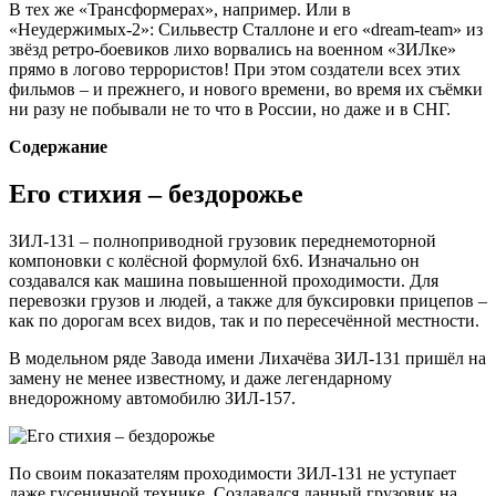
В тех же «Трансформерах», например. Или в
«Неудержимых-2»: Сильвестр Сталлоне и его «dream-team» из
звёзд ретро-боевиков лихо ворвались на военном «ЗИЛке»
прямо в логово террористов! При этом создатели всех этих
фильмов – и прежнего, и нового времени, во время их съёмки
ни разу не побывали не то что в России, но даже и в СНГ.
Содержание
Его стихия – бездорожье
ЗИЛ-131 – полноприводной грузовик переднемоторной
компоновки с колёсной формулой 6х6. Изначально он
создавался как машина повышенной проходимости. Для
перевозки грузов и людей, а также для буксировки прицепов –
как по дорогам всех видов, так и по пересечённой местности.
В модельном ряде Завода имени Лихачёва ЗИЛ-131 пришёл на
замену не менее известному, и даже легендарному
внедорожному автомобилю ЗИЛ-157.
По своим показателям проходимости ЗИЛ-131 не уступает
даже гусеничной технике. Создавался данный грузовик на