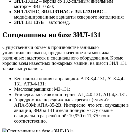
ЗИЛ-131Н2
– версия со 132-сильным дизельным
мотором ЗИЛ-0550;
ЗИЛ-131НС
,
ЗИЛ-131НАС
и
ЗИЛ-131НВС
–
модифицированные варианты северного исполнения;
ЗИЛ-131-137Б
– автопоезд.
Спецмашины на базе ЗИЛ-131
Существенный объём в производстве занимало
универсальное шасси, предназначенное для монтажа
различных надстроек и специального оборудования. Кроме
хорошо всем известных пожарных машин, на шасси ЗИЛ-131
также выпускались:
Бензовозы-топливозаправщики: АТЗ-3,4-131, АТЗ-4,4-
131, АТЗ-4-131;
Маслозаправщики: МЗ-131;
Универсальные автоцистерны: АЦ-4,0-131, АЦ-4,3-131.
Аэродромные передвижные агрегаты (тягачи):
АПА-50М; АПА-35-2В. Интересно, что эти, служащие в
авиации, ЗИЛы-131 имели полную массу свыше
официально разрешённой: 10,950 и 11,370 тонн
соответственно.