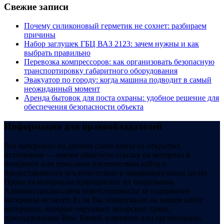
Свежие записи
Почему силиконовый герметик не сохнет: разбираем
причины
Набор заглушек ГБЦ ВАЗ 2123: зачем нужны и как
выбрать правильно
Перевозка компрессоров: как организовать безопасную
транспортировку габаритного оборудования
Эвакуатор по городу: когда машина подводит в самый
неожиданный момент
Аренда бытовок для поста охраны: удобное решение для
обеспечения безопасности объекта
Информация для правообладателей
Все материалы на данном сайте взяты из открытых
источников — имеют обратную ссылку на материал в
интернете или присланы посетителями сайта и
предоставляются исключительно в ознакомительных целях.
Права на материалы принадлежат их владельцам.
Администрация сайта ответственности за содержание
материала не несет. Если Вы обнаружили на нашем сайте
материалы, которые нарушают авторские права,
принадлежащие Вам, Вашей компании или организации,