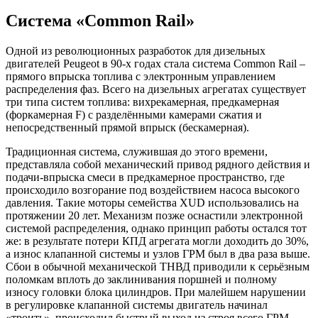
Система «Cоmmоn Rаil»
Одной из революционных разработок для дизельных
двигателей Peugeot в 90-х годах стала система Cоmmоn Rаil –
прямого впрыска топлива с электронным управлением
распределения фаз. Всего на дизельных агрегатах существует
три типа систем топлива: вихрекамерная, предкамерная
(форкамерная F) с разделёнными камерами сжатия и
непосредственный прямой впрыск (бескамерная).
Традиционная система, служившая до этого времени,
представляла собой механический привод рядного действия и
подачи-впрыска смеси в предкамерное пространство, где
происходило возгорание под воздействием насоса высокого
давления. Такие моторы семейства XUD использовались на
протяжении 20 лет. Механизм позже оснастили электронной
системой распределения, однако принцип работы остался тот
же: в результате потери КПД агрегата могли доходить до 30%,
а износ клапанной системы и узлов ГРМ был в два раза выше.
Сбои в обычной механической ТНВД приводили к серьёзным
поломкам вплоть до заклинивания поршней и полному
износу головки блока цилиндров. При малейшем нарушении
в регулировке клапанной системы двигатель начинал
«троить», происходил быстрый выход из строя всего ГРМ.