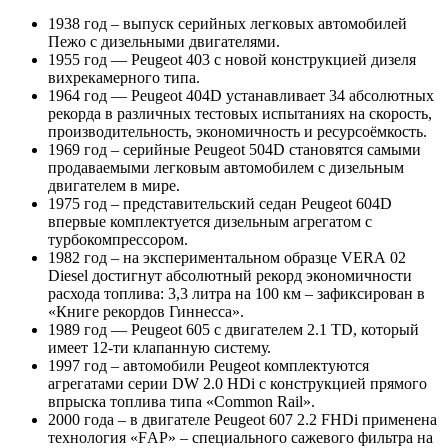
1938 год – выпуск серийных легковых автомобилей
Пежо с дизельными двигателями.
1955 год — Peugeot 403 с новой конструкцией дизеля
вихрекамерного типа.
1964 год — Peugeot 404D устанавливает 34 абсолютных
рекорда в различных тестовых испытаниях на скорость,
производительность, экономичность и ресурсоёмкость.
1969 год – серийные Peugeot 504D становятся самыми
продаваемыми легковым автомобилем с дизельным
двигателем в мире.
1975 год – представительский седан Peugeot 604D
впервые комплектуется дизельным агрегатом с
турбокомпрессором.
1982 год – на экспериментальном образце VЕRА 02
Diesel достигнут абсолютный рекорд экономичности
расхода топлива: 3,3 литра на 100 км – зафиксирован в
«Книге рекордов Гиннесса».
1989 год — Peugeot 605 с двигателем 2.1 TD, который
имеет 12-ти клапанную систему.
1997 год – автомобили Peugeot комплектуются
агрегатами серии DW 2.0 HDi с конструкцией прямого
впрыска топлива типа «Cоmmоn Rаil».
2000 года – в двигателе Peugeot 607 2.2 FHDi применена
технология «FАP» – специального сажевого фильтра на