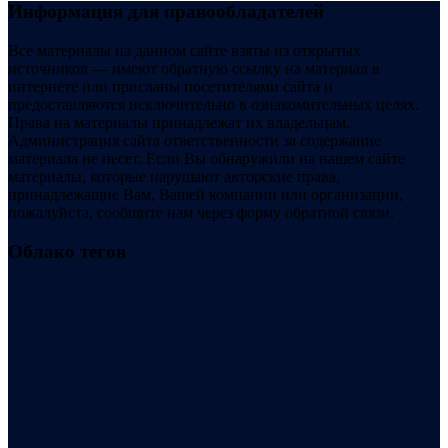
Информация для правообладателей
Все материалы на данном сайте взяты из открытых
источников — имеют обратную ссылку на материал в
интернете или присланы посетителями сайта и
предоставляются исключительно в ознакомительных целях.
Права на материалы принадлежат их владельцам.
Администрация сайта ответственности за содержание
материала не несет. Если Вы обнаружили на нашем сайте
материалы, которые нарушают авторские права,
принадлежащие Вам, Вашей компании или организации,
пожалуйста, сообщите нам через форму обратной связи.
Облако тегов