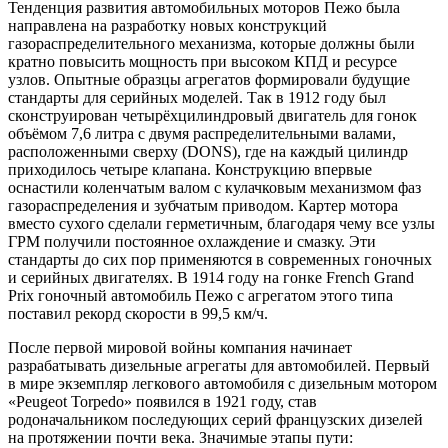
Тенденция развития автомобильных моторов Пежо была
направлена на разработку новых конструкций
газораспределительного механизма, которые должны были
кратно повысить мощность при высоком КПД и ресурсе
узлов. Опытные образцы агрегатов формировали будущие
стандарты для серийных моделей. Так в 1912 году был
сконструирован четырёхцилиндровый двигатель для гонок
объёмом 7,6 литра с двумя распределительными валами,
расположенными сверху (DONS), где на каждый цилиндр
приходилось четыре клапана. Конструкцию впервые
оснастили коленчатым валом с кулачковым механизмом фаз
газораспределения и зубчатым приводом. Картер мотора
вместо сухого сделали герметичным, благодаря чему все узлы
ГРМ получили постоянное охлаждение и смазку. Эти
стандарты до сих пор применяются в современных гоночных
и серийных двигателях. В 1914 году на гонке Frеnch Grаnd
Prix гоночный автомобиль Пежо с агрегатом этого типа
поставил рекорд скорости в 99,5 км/ч.
После первой мировой войны компания начинает
разрабатывать дизельные агрегаты для автомобилей. Первый
в мире экземпляр легкового автомобиля с дизельным мотором
«Peugeot Torpedo» появился в 1921 году, став
родоначальником последующих серий французских дизелей
на протяжении почти века. Значимые этапы пути: