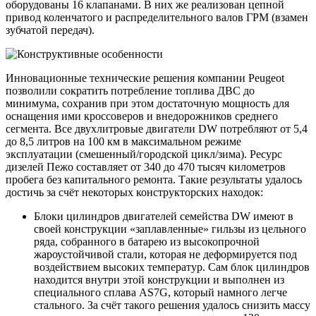
оборудованы 16 клапанами. В них же реализован цепной
привод коленчатого и распределительного валов ГРМ (взамен
зубчатой передач).
Инновационные технические решения компании Peugeot
позволили сократить потребление топлива ДВС до
минимума, сохранив при этом достаточную мощность для
оснащения ими кроссоверов и внедорожников среднего
сегмента. Все двухлитровые двигатели DW потребляют от 5,4
до 8,5 литров на 100 км в максимальном режиме
эксплуатации (смешенный/городской цикл/зима). Ресурс
дизелей Пежо составляет от 340 до 470 тысяч километров
пробега без капитального ремонта. Такие результаты удалось
достичь за счёт некоторых конструкторских находок:
Блоки цилиндров двигателей семейства DW имеют в
своей конструкции «заплавленные» гильзы из цельного
ряда, собранного в батарею из высокопрочной
жароустойчивой стали, которая не деформируется под
воздействием высоких температур. Сам блок цилиндров
находится внутри этой конструкции и выполнен из
специального сплава АS7G, который намного легче
стального. За счёт такого решения удалось снизить массу