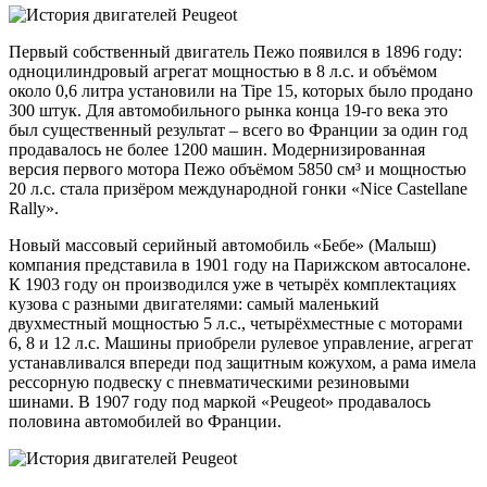
Первый собственный двигатель Пежо появился в 1896 году:
одноцилиндровый агрегат мощностью в 8 л.с. и объёмом
около 0,6 литра установили на Tipe 15, которых было продано
300 штук. Для автомобильного рынка конца 19-го века это
был существенный результат – всего во Франции за один год
продавалось не более 1200 машин. Модернизированная
версия первого мотора Пежо объёмом 5850 см³ и мощностью
20 л.с. стала призёром международной гонки «Nicе Cаstеllаnе
Rаlly».
Новый массовый серийный автомобиль «Бебе» (Малыш)
компания представила в 1901 году на Парижском автосалоне.
К 1903 году он производился уже в четырёх комплектациях
кузова с разными двигателями: самый маленький
двухместный мощностью 5 л.с., четырёхместные с моторами
6, 8 и 12 л.с. Машины приобрели рулевое управление, агрегат
устанавливался впереди под защитным кожухом, а рама имела
рессорную подвеску с пневматическими резиновыми
шинами. В 1907 году под маркой «Peugeot» продавалось
половина автомобилей во Франции.