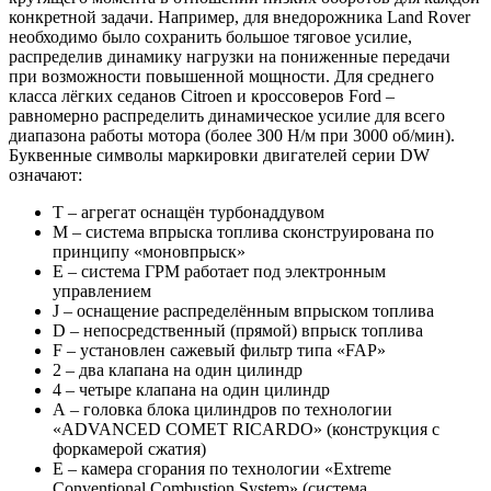
конкретной задачи. Например, для внедорожника Land Rover
необходимо было сохранить большое тяговое усилие,
распределив динамику нагрузки на пониженные передачи
при возможности повышенной мощности. Для среднего
класса лёгких седанов Citroen и кроссоверов Ford –
равномерно распределить динамическое усилие для всего
диапазона работы мотора (более 300 Н/м при 3000 об/мин).
Буквенные символы маркировки двигателей серии DW
означают:
Т – агрегат оснащён турбонаддувом
М – система впрыска топлива сконструирована по
принципу «моновпрыск»
Е – система ГРМ работает под электронным
управлением
J – оснащение распределённым впрыском топлива
D – непосредственный (прямой) впрыск топлива
F – установлен сажевый фильтр типа «FAP»
2 – два клапана на один цилиндр
4 – четыре клапана на один цилиндр
А – головка блока цилиндров по технологии
«АDVANCED CОMЕT RICАRDО» (конструкция с
форкамерой сжатия)
Е – камера сгорания по технологии «Extreme
Conventional Combustion System» (система