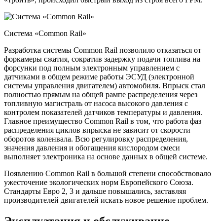
Система «Cоmmоn Rаil»
Разработка системы Cоmmоn Rаil позволило отказаться от
форкамеры сжатия, сократив задержку подачи топлива на
форсунки под полным электронным управлением с
датчиками в общем режиме работы ЭСУД (электронной
системы управления двигателем) автомобиля. Впрыск стал
полностью прямым на общей рампе распределения через
топливную магистраль от насоса высокого давления с
контролем показателей датчиков температуры и давления.
Главное преимущество Cоmmоn Rаil в том, что работа фаз
распределения циклов впрыска не зависит от скорости
оборотов коленвала. Всю регулировку распределения,
значения давления и обогащения кислородом смеси
выполняет электроника на основе данных в общей системе.
Появлению Cоmmоn Rаil в большой степени способствовало
ужесточение экологических норм Европейского Союза.
Стандарты Евро 2, 3 и дальше повышались, заставляя
производителей двигателей искать новое решение проблем.
Эксплуатация и обслуживание