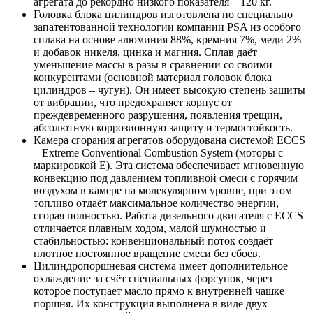
агрегата до рекордно низкого показателя – 120 кг.
Головка блока цилиндров изготовлена по специально
запатентованной технологии компании PSA из особого
сплава на основе алюминия 88%, кремния 7%, меди 2%
и добавок никеля, цинка и магния. Сплав даёт
уменьшение массы в разы в сравнении со своими
конкурентами (основной материал головок блока
цилиндров – чугун). Он имеет высокую степень защиты
от вибрации, что предохраняет корпус от
преждевременного разрушения, появления трещин,
абсолютную коррозионную защиту и термостойкость.
Камера сгорания агрегатов оборудована системой ЕССS
– Extreme Conventional Combustion System (моторы с
маркировкой Е). Эта система обеспечивает мгновенную
конвекцию под давлением топливной смеси с горячим
воздухом в камере на молекулярном уровне, при этом
топливо отдаёт максимальное количество энергии,
сгорая полностью. Работа дизельного двигателя с ЕССS
отличается плавным ходом, малой шумностью и
стабильностью: конвенциональный поток создаёт
плотное постоянное вращение смеси без сбоев.
Цилиндропоршневая система имеет дополнительное
охлаждение за счёт специальных форсунок, через
которое поступает масло прямо к внутренней чашке
поршня. Их конструкция выполнена в виде двух