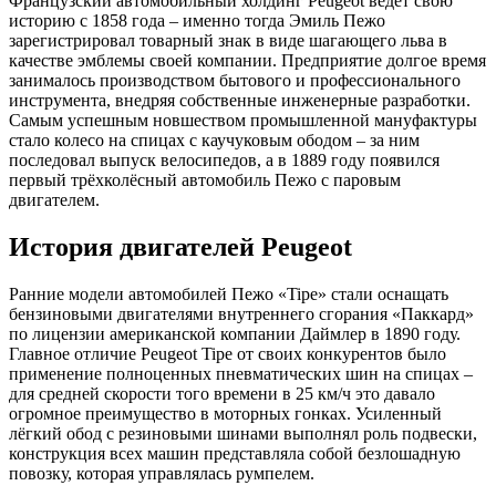
Французский автомобильный холдинг Peugeot ведёт свою
Hdi
историю с 1858 года – именно тогда Эмиль Пежо
зарегистрировал товарный знак в виде шагающего льва в
качестве эмблемы своей компании. Предприятие долгое время
занималось производством бытового и профессионального
инструмента, внедряя собственные инженерные разработки.
Самым успешным новшеством промышленной мануфактуры
стало колесо на спицах с каучуковым ободом – за ним
последовал выпуск велосипедов, а в 1889 году появился
первый трёхколёсный автомобиль Пежо с паровым
двигателем.
История двигателей Peugeot
Ранние модели автомобилей Пежо «Tipe» стали оснащать
бензиновыми двигателями внутреннего сгорания «Паккард»
по лицензии американской компании Даймлер в 1890 году.
Главное отличие Peugeot Tipe от своих конкурентов было
применение полноценных пневматических шин на спицах –
для средней скорости того времени в 25 км/ч это давало
огромное преимущество в моторных гонках. Усиленный
лёгкий обод с резиновыми шинами выполнял роль подвески,
конструкция всех машин представляла собой безлошадную
повозку, которая управлялась румпелем.