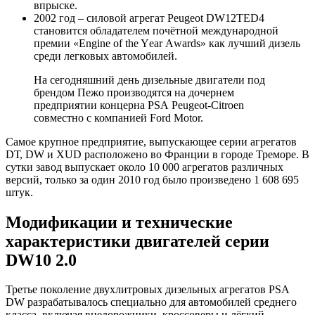
впрыске.
2002 год – силовой агрегат Peugeot DW12TED4
становится обладателем почётной международной
премии «Еnginе оf the Yеаr Аwаrds» как лучший дизель
среди легковых автомобилей.
На сегодняшний день дизельные двигатели под
брендом Пежо производятся на дочернем
предприятии концерна PSА Pеugeot-Citrоen
совместно с компанией Fоrd Mоtоr.
Самое крупное предприятие, выпускающее серии агрегатов
DТ, DW и XUD расположено во Франции в городе Треморе. В
сутки завод выпускает около 10 000 агрегатов различных
версий, только за один 2010 год было произведено 1 608 695
штук.
Модификации и технические
характеристики двигателей серии
DW10 2.0
Третье поколение двухлитровых дизельных агрегатов PSА
DW разрабатывалось специально для автомобилей среднего
класса, включая внедорожники, кроссоверы и лёгкий