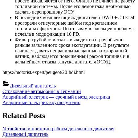
просто избавляются от него. Фильтр не влияет на работу
топливной системы. После его демонтажа необходимо
сделать перепрошивку ЭСУ.
В последних комплектациях двигателей DW10FC ТED4
прогорали огнеупорные шайбы под креплением
топливных форсунок. По отзывам владельцев проблема
исчезла в модификации 10 FD.
Фильтр грубой очистки – выходит из строя обычно
раньше заявленного срока эксплуатации. В результате
начинает давать неправильные данные кислородный
датчик, наблюдается повышенный расход топлива и в
дальнейшем отказы запуска двигателя ЭСУД.
https://motorist.expert/peugeot/20-hdi.html
Дизельный двигатель
Навигация
Previous
Страхование автомобиля в Германии
Post:
Next
Аварийный электрик — срочный выезд электрика
по
Post:
Аварийный электрик круглосуточно
записям
Related Posts
Устройство и принцип работы дизельного двигателя
Дизельный двигатель