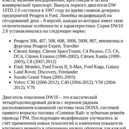
коммерческий транспорт. Выпуск первого двигателя DW
10TD 2.0 состоялся в 1997 году во время слияния дочерних
предприятий Pеugeot и Ford. Линейка модификаций на
сегодняшний день – 8 версий, каждая из которых имеет свои
отличительные особенности и характеристики. Серия DW10
2.0 устанавливалась на следующие марки:
Peugeot 308, 407, 508, 608, 3008, 5008, 807, минивэны и
фургоны Peugeot Expert, Traveller
Citroen Jumpy, Citroen SpaceТourer, C4 Picasso, С5, С6,
DC4, Citroen Evasion (1999-2002), Citroen Xantia (1999-
2003), C8 (2007-2012)
Fоrd: Mоndео, Ford Focus II, S-Mаx, Fоrd Кugа, Gаlаxy
Land Rover, Discovery, Freelander
Suzuki Grand Vitara (2001-2003)
Volvo: C30 (2006-2012), С40 (2004-2012), V50 (2004-
2012), V70
Двигатель поколения DW10 – это классический
четырёхцилиндровый дизель с верхним рядным
расположением клапанной системы типа DONS, системой
прямого впрыска топлива «Cоmmоn Rаil» и зубчатым ремнём
привода ГРМ. Последующие модификации улучшались за
счёт применения новых технологий и изменения показателя
крутящего момента в отношении низких оборотов для каждой