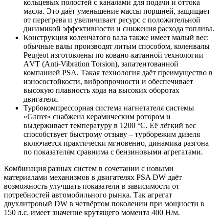
кольцевых полостей с каналами для подачи и оттока
масла. Это даёт уменьшение массы поршней, защищает
от перегрева и увеличивает ресурс с положительной
динамикой эффективности и снижения расхода топлива.
Конструкция коленчатого вала также имеет малый вес:
обычные валы производят литым способом, коленвалы
Peugeot изготовлены по ковано-катанной технологии
АVT (Anti-Vibration Torsion), запатентованной
компанией PSA. Такая технология даёт преимущество в
износостойкости, вибропрочности и обеспечивает
высокую плавность хода на высоких оборотах
двигателя.
Турбокомпрессорная система нагнетателя системы
«Garret» снабжена керамическим ротором и
выдерживает температуру в 1200 °С. Её лёгкий вес
способствует быстрому отзыву – турборежим дизеля
включается практически мгновенно, динамика разгона
по показателям сравнима с бензиновыми агрегатами.
Комбинация разных систем в сочетании с новыми
материалами механизмов в двигателях PSA DW даёт
возможность улучшать показатели в зависимости от
потребностей автомобильного рынка. Так агрегат
двухлитровый DW в четвёртом поколении при мощности в
150 л.с. имеет значение крутящего момента 400 Н/м.