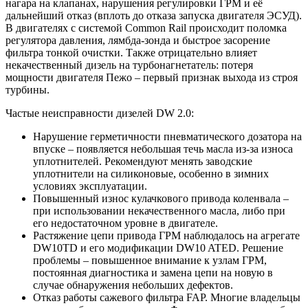
нагара на клапанах, нарушения регулировки ГРМ и её
дальнейший отказ (вплоть до отказа запуска двигателя ЭСУД).
В двигателях с системой Common Rail происходит поломка
регулятора давления, лямбда-зонда и быстрое засорение
фильтра тонкой очистки. Также отрицательно влияет
некачественный дизель на турбонагнетатель: потеря
мощности двигателя Пежо – первый признак выхода из строя
турбины.
Частые неисправности дизелей DW 2.0:
Нарушение герметичности пневматического дозатора на
впуске – появляется небольшая течь масла из-за износа
уплотнителей. Рекомендуют менять заводские
уплотнители на силиконовые, особенно в зимних
условиях эксплуатации.
Повышенный износ кулачкового привода коленвала –
при использовании некачественного масла, либо при
его недостаточном уровне в двигателе.
Растяжение цепи привода ГРМ наблюдалось на агрегате
DW10TD и его модификации DW10 ATED. Решение
проблемы – повышенное внимание к узлам ГРМ,
постоянная диагностика и замена цепи на новую в
случае обнаружения небольших дефектов.
Отказ работы сажевого фильтра FAP. Многие владельцы