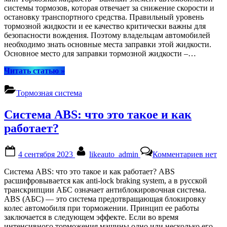
тормоз
системы тормозов, которая отвечает за снижение скорости и
жидкос
остановку транспортного средства. Правильный уровень
тормозной жидкости и ее качество критически важны для
безопасности вождения. Поэтому владельцам автомобилей
необходимо знать основные места заправки этой жидкости.
Основное место для заправки тормозной жидкости –…
“Куда
Читать статью
»
заливается
тормозная
Тормозная система
жидкость”
Система ABS: что это такое и как
работает?
Posted
By
к
4 сентября 2023
likeauto_admin
Комментариев
нет
on
записи
Систе
Система ABS: что это такое и как работает? ABS
ABS:
расшифровывается как anti-lock braking system, а в русской
что
транскрипции АБС означает антиблокировочная система.
это
ABS (АБС) — это система предотвращающая блокировку
такое
колес автомобиля при торможении. Принцип ее работы
и
заключается в следующем эффекте. Если во время
как
интенсивного торможения машины одно или несколько его