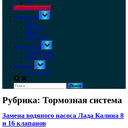
menu
Гбо
Тормозная система
Toggle
Трансмиссия
sub-
menu
Акпп
Вариатор
Мкпп
Сцепление
Toggle
Ходовая часть
sub-
menu
Подвеска авто
Шины и диски
Toggle
Электрика
sub-
menu
Электроника
Toggle
search
Найти:
form
Рубрика:
Тормозная система
Замена водяного насоса Лада Калина 8
и 16 клапанов