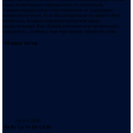
Права на материалы принадлежат их владельцам.
Администрация сайта ответственности за содержание
материала не несет. Если Вы обнаружили на нашем сайте
материалы, которые нарушают авторские права,
принадлежащие Вам, Вашей компании или организации,
пожалуйста, сообщите нам через форму обратной связи.
Облако тегов
Август 2026
Пн
Вт
Ср
Чт
Пт
Сб
Вс