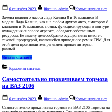
Posted
By
к
6 сентября 2023
likeauto_admin
Комментариев
нет
on
записи
Замена
Замена водяного насоса Лада Калина 8 и 16 клапанов В
водяно
модели Лада Калина, как и в любом другом авто, с мотором 8
насоса
клапанов и 16 клапанов, помпа, функционирующая в контуре
Лада
охлаждения силового агрегата, обладает собственным
Калин
ресурсом. Ее замену целесообразно осуществлять вместе с
8
таковой процедурой, касающейся приводного ремня ГРМ. Для
и
этой цели производитель регламентировал интервал,
16
равный…
клапан
“Замена
Читать статью
»
водяного
насоса
Тормозная система
Лада
Калина
Самостоятельно прокачиваем тормоза
8
и
на ВАЗ 2106
16
клапанов”
Posted
By
к
6 сентября 2023
likeauto_admin
Комментариев
нет
on
записи
Самост
Самостоятельно прокачиваем тормоза на ВАЗ 2106 Тормоза на
прокач
автомобиле должны быть исправны. Это аксиома, которая