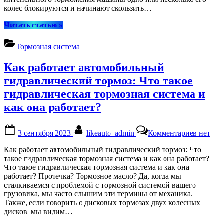
работа
колес блокируются и начинают скользить…
“Система
Читать статью
»
ABS:
что
Тормозная система
это
такое
Как работает автомобильный
и
как
гидравлический тормоз: Что такое
работает?”
гидравлическая тормозная система и
как она работает?
Posted
By
к
3 сентября 2023
likeauto_admin
Комментариев
нет
on
записи
Как
Как работает автомобильный гидравлический тормоз: Что
работа
такое гидравлическая тормозная система и как она работает?
автом
Что такое гидравлическая тормозная система и как она
гидрав
работает? Протечка? Тормозное масло? Да, когда мы
тормоз
сталкиваемся с проблемой с тормозной системой вашего
Что
грузовика, мы часто слышим эти термины от механика.
такое
Также, если говорить о дисковых тормозах двух колесных
гидрав
дисков, мы видим…
тормоз