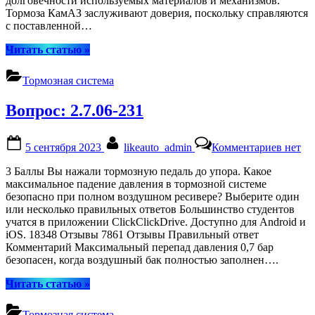
долговечности используемых материалов и механизмов.
работ
Тормоза КамАЗ заслуживают доверия, поскольку справляются
с поставленной…
“Тормозная
Читать статью
»
система
КамАЗ
Тормозная система
—
Устройство
Вопрос: 2.7.06-231
и
принцип
работы”
Posted
By
к
5 сентября 2023
likeauto_admin
Комментариев
нет
on
записи
Вопрос
3 Баллы Вы нажали тормозную педаль до упора. Какое
2.7.06-
максимальное падение давления в тормозной системе
231
безопасно при полном воздушном ресивере? Выберите один
или несколько правильных ответов Большинство студентов
учатся в приложении ClickClickDrive. Доступно для Android и
iOS. 18348 Отзывы 7861 Отзывы Правильный ответ
Комментарий Максимальный перепад давления 0,7 бар
безопасен, когда воздушный бак полностью заполнен….
“Вопрос:
Читать статью
»
2.7.06-
231”
Тормозная система