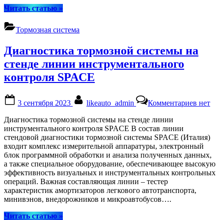
систем
“Как
Читать статью
»
и
работает
как
автомобильный
Тормозная система
она
гидравлический
работа
тормоз:
Диагностика тормозной системы на
Что
такое
стенде линии инструментального
гидравлическая
контроля SPACE
тормозная
система
и
Posted
By
к
3 сентября 2023
likeauto_admin
Комментариев
нет
как
on
записи
она
Диагн
Диагностика тормозной системы на стенде линии
работает?”
тормо
инструментального контроля SPACE В состав линии
систе
стендовой диагностики тормозной системы SPACE (Италия)
на
входит комплекс измерительной аппаратуры, электронный
стенде
блок программной обработки и анализа полученных данных,
линии
а также специальное оборудование, обеспечивающее высокую
инстру
эффективность визуальных и инструментальных контрольных
контро
операций. Важная составляющая линии – тестер
SPAC
характеристик амортизаторов легкового автотранспорта,
минивэнов, внедорожников и микроавтобусов….
“Диагностика
Читать статью
»