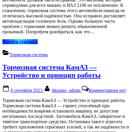
тормоз
справедлива для всех машин, и ВАЗ 2106 не исключение. К
на
сожалению, тормозная система этого автомобиля никогда не
ВАЗ
отличалась высокой надёжностью. Она исправно доставляет
2106
автовладельцам головную боль. Однако большую часть
проблем с тормозами можно решить обыкновенной
прокачкой. Попробуем разобраться, как это…
“Самостоятельно
Читать статью
»
прокачиваем
тормоза
Тормозная система
на
ВАЗ
Тормозная система КамАЗ —
2106”
Устройство и принцип работы
Posted
By
к
6 сентября 2023
likeauto_admin
Комментариев
нет
on
записи
Тормоз
Тормозная система КамАЗ — Устройство и принцип работы
систем
Тормозная система КамАЗ — гарант, способный при
КамАЗ
необходимости вовремя остановить машину, не допустив
—
негативных последствий. Автомобиль КамАЗ, габаритное и
Устрой
тяжёлое транспортное средство. Остановка такого агрегата
и
требует приложения серьёзных усилий, а так же надёжности и
принц