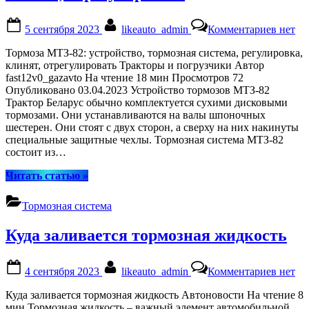
Posted
By
к
5 сентября 2023
likeauto_admin
Комментариев
нет
on
записи
Тормоз
Тормоза МТЗ-82: устройство, тормозная система, регулировка,
МТЗ-8
клинят, отрегулировать Тракторы и погрузчики Автор
устрой
fast12v0_gazavto На чтение 18 мин Просмотров 72
тормоз
Опубликовано 03.04.2023 Устройство тормозов МТЗ-82
систем
Трактор Беларус обычно комплектуется сухими дисковыми
регули
тормозами. Они устанавливаются на валы шпоночных
клинят
шестерен. Они стоят с двух сторон, а сверху на них накинуты
отрегу
специальные защитные чехлы. Тормозная система МТЗ-82
состоит из…
“Тормоза
Читать статью
»
МТЗ-82:
устройство,
Тормозная система
тормозная
система,
Куда заливается тормозная жидкость
регулировка,
клинят,
отрегулировать”
Posted
By
к
4 сентября 2023
likeauto_admin
Комментариев
нет
on
записи
Куда
Куда заливается тормозная жидкость Автоновости На чтение 8
залива
мин Тормозная жидкость – важный элемент автомобильной